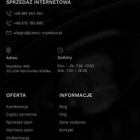
SPRZEDAŻ INTERNETOWA
+48 881 450 450
+48 575 780 880
allegro@czesci-mystkow.pl
Godziny
Adres:
Pon. – Pt. 7.30 -17.00
Mystków 494
Sob. 7.30 – 14.00
33-334 Kamionka Wielka
OFERTA
INFORMACJE
Autokasacja
Blog
Części zamienne
FAQ
Sprzedaż opon
Dane osobowe
Wymiana opon
Kontakt
Wulkanizacja